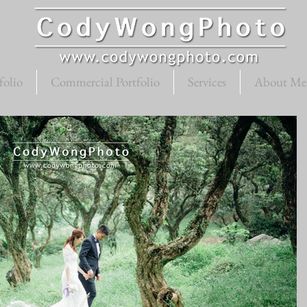
folio
Commercial Portfolio
Services
About Me