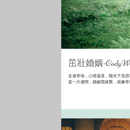
茁壯婚姻-CodyWon
走過草地，心情蕩漾，陽光下見證
是一片遼闊，婚姻需維繋，就像草