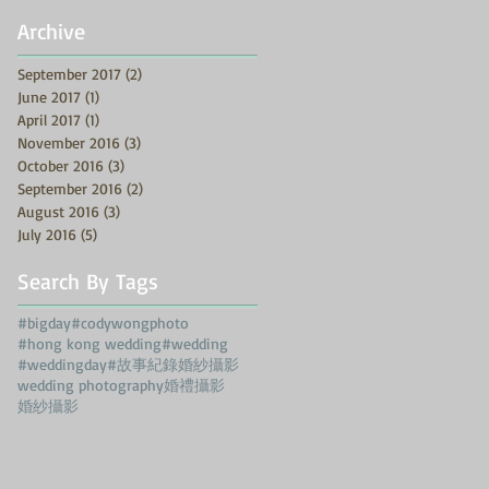
Archive
September 2017
(2)
2 posts
June 2017
(1)
1 post
April 2017
(1)
1 post
November 2016
(3)
3 posts
October 2016
(3)
3 posts
September 2016
(2)
2 posts
August 2016
(3)
3 posts
July 2016
(5)
5 posts
Search By Tags
#bigday
#codywongphoto
#hong kong wedding
#wedding
#weddingday
#故事紀錄婚紗攝影
wedding photography
婚禮攝影
婚紗攝影