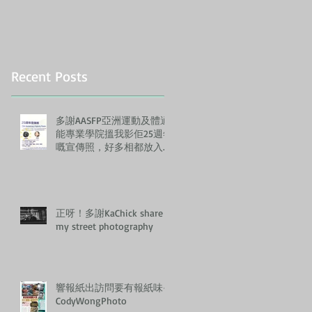
Recent Posts
多謝AASFP亞洲運動及體適
能專業學院搵我影佢25週年
嘅宣傳照，好多相都放入左
佢哋嘅Annual Report, 正！
正呀！多謝KaChick share
my street photography
響報紙出訪問要有報紙味-
CodyWongPhoto