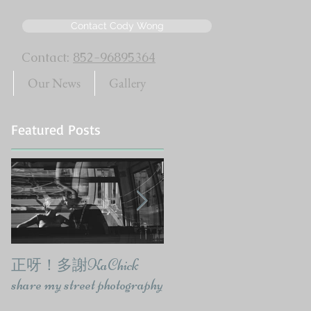
Contact Cody Wong
Contact:
852-96895364
Our News
Gallery
Featured Posts
正呀！多謝KaChick
響報紙出訪問要有報
share my street photography
味-CodyWongPhoto